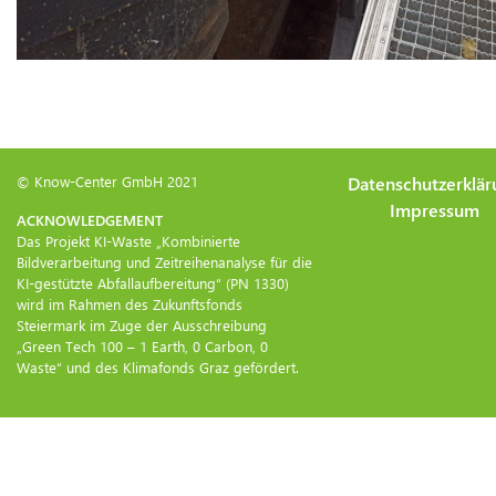
© Know-Center GmbH 2021
Datenschutzerklär
Impressum
ACKNOWLEDGEMENT
Das Projekt KI-Waste „Kombinierte
Bildverarbeitung und Zeitreihenanalyse für die
KI-gestützte Abfallaufbereitung“ (PN 1330)
wird im Rahmen des Zukunftsfonds
Steiermark im Zuge der Ausschreibung
„Green Tech 100 – 1 Earth, 0 Carbon, 0
Waste“ und des Klimafonds Graz gefördert.